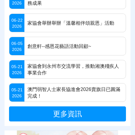
2026
務成果
06-22
家協會舉辦舉辦「溫馨相伴頌親恩」活動
2026
06-05
創意軒--感恩花藝語活動回顧~
2026
家協會到永州市交流學習，推動湘澳殘疾人
05-21
2026
事業合作
澳門弱智人士家長協進會2026賣旗日已圓滿
05-21
2026
完成！
更多資訊