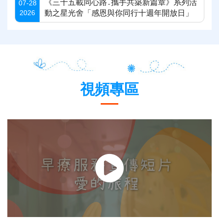
《三十五載同心路․攜手共築新篇章》系列活
07-28
2026
動之星光舍「感恩與你同行十週年開放日」
視頻專區