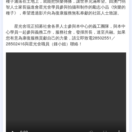
種子灑落在土地上，就能把快樂傳播，讓世界充滿希望。由澳門弱
智人士家長協進會星光舍學員參與拍攝和制作的勵志小品《快樂的
種子》，希望透過影片向為復康服務無私奉獻的社區人士致謝。
星光舍現正招募社會各界人士參與本中心的義工團隊，與本中
心學員一起參與義務工作，服務社會，發揮所長，達至共融。如果
您有意為康復服務貢獻自己的力量，請立即致電28502551／
28502416與星光舍職員（鍾小姐）聯絡！