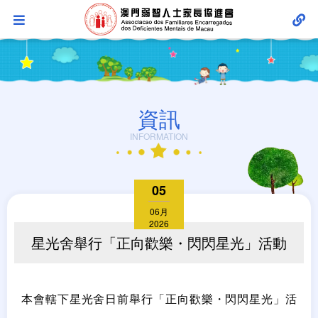
資訊
INFORMATION
05
06月
2026
星光舍舉行「正向歡樂・閃閃星光」活動
本會轄下星光舍日前舉行「正向歡樂・閃閃星光」活