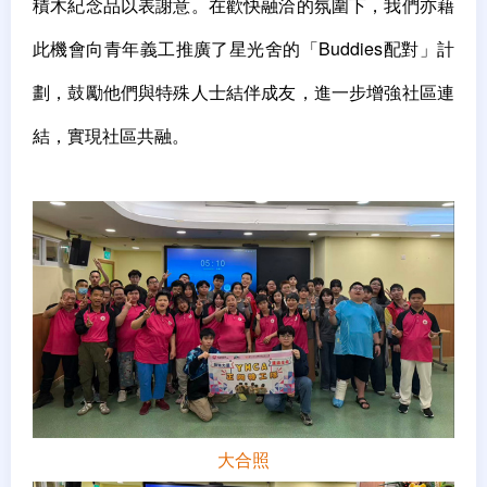
積木紀念品以表謝意。在歡快融洽的氛圍下，我們亦藉
此機會向青年義工推廣了星光舍的「Buddies配對」計
劃，鼓勵他們與特殊人士結伴成友，進一步增強社區連
結，實現社區共融。
大合照