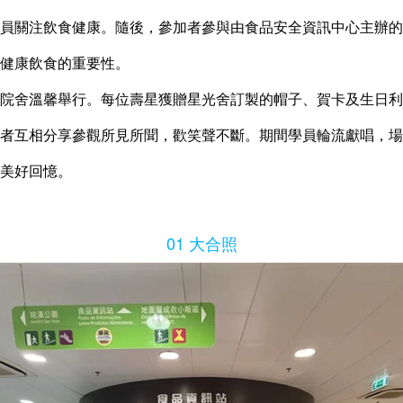
員關注飲食健康。隨後，參加者參與由食品安全資訊中心主辦的
健康飲食的重要性。
院舍溫馨舉行。每位壽星獲贈星光舍訂製的帽子、賀卡及生日利
者互相分享參觀所見所聞，歡笑聲不斷。期間學員輪流獻唱，場
美好回憶。
01 大合照