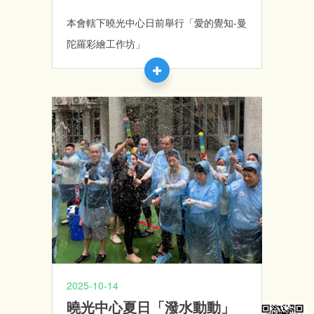
本會轄下曉光中心日前舉行「愛的覺知-曼
陀羅彩繪工作坊」
2025-10-14
曉光中心夏日「潑水動動」