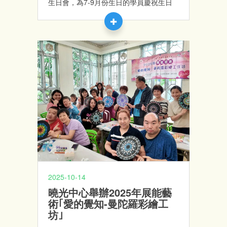
生日會，為7-9月份生日的學員慶祝生日
2025-10-14
曉光中心舉辦2025年展能藝
術｢愛的覺知-曼陀羅彩繪工
坊｣